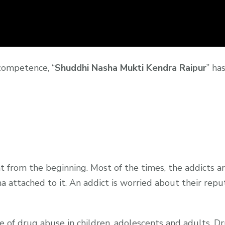
competence, “
Shuddhi Nasha Mukti Kendra Raipur
” ha
ight from the beginning. Most of the times, the addicts 
a attached to it. An addict is worried about their repu
ce of drug abuse in children, adolescents and adults. D