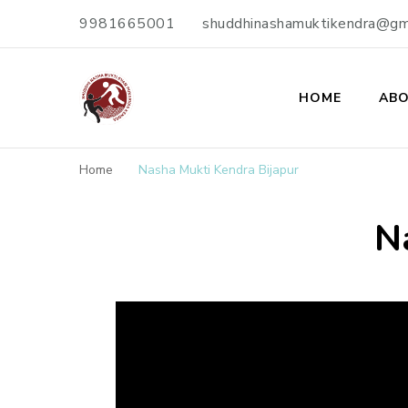
9981665001
shuddhinashamuktikendra@gm
HOME
ABO
Shuddhi Nasha M
Nasha Mukti Evam Punarvas Kendra
Home
Nasha Mukti Kendra Bijapur
N