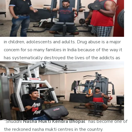
stigma attached to it. An addict is worried about their
reputation in the society if people come to know that they
were in a rehabilitation center.
India is grappling with the increasing menace of drug abuse
in children, adolescents and adults. Drug abuse is a major
concern for so many families in India because of the way it
has systematically destroyed the lives of the addicts as
well as those of their families. Drug abuse often results in
psychological, physical, intellectual and moral decay.The
best treatment to quit drug and alcohol you will only get
here in our deaddiction center in Maihar. Our Rehabilitation
center in Bhopal is one of the best rehab in all over MP.
Nasha Mukti Maihar Contact Number 09981665001.
Powered by our expertise and competence,
“Shuddhi
Nasha Mukti Kendra Bhopal
” has become one of
the reckoned nasha mukti centres in the country.