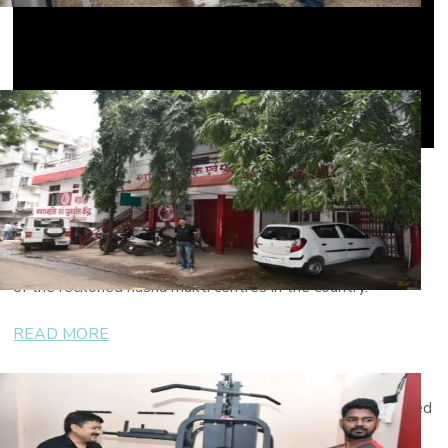
Powered by our expertise and competence,
“
Shuddhi Nasha Mukti Kendra Bhopal
” has become one
of the reckoned nasha mukti centres in the country.
READ MORE
Treating a drug addict is a difficult task right from the
beginning. Most of the times, the addicts are not interested
to go through a rehabilitation program because of the