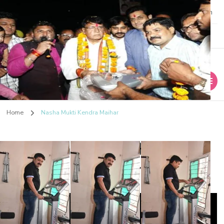
9981665001
shuddhinashamuktikendra@gmail.com
Shuddhi Nasha
Nasha Mukti Evam Punarvas Kendra
Home
Nasha Mukti Kendra Maihar
Mukti Kendra
Nasha Mukti Kendra
Maihar