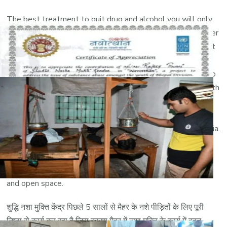
The best treatment to quit drug and alcohol you will only
get here in our deaddiction center. Our Rehabilitation center
is one of the best rehab in all over MP. A lot of people get
benefited by Shuddhi deaddiction center in Bhopal and we
are very happy to share with you the news that the idea to
make the society addiction free was successful by your faith
you have on us. Deaddiction center Maihar and deaddiction
center in Maihar was a great boon in Maihar. After
deaddiction center in Bhopal we are moving to all over India.
Top Nasha mukti kendra Maihar, with best facility, Best
Nasha Mukti center in Maihar. Nasha Mukti center Bhopal
provides best treatment. We also provides facility of Gym
and open space.
शुद्धि नशा मुक्ति केंद्र पिछले 5 सालों से मैहर के नशे पीड़ितों के लिए पूरी
निष्ठा से कार्य कर रहा है जिस कारण मैहर में नशा मुक्ति के कार्य में बहुत