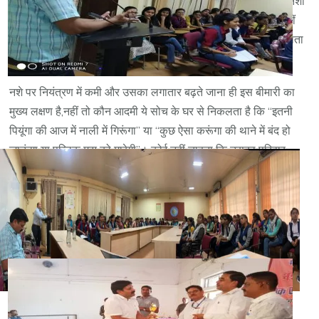
को नहीं होती है जिसके कारण उनका शरीर और-और (more & more) नशा
मांगने लगता है ,वो चाह कर भी अपने आप को ज्यादा नशा करने से रोक नहीं
पाते हैं और ना पूरी तरह से छोड़ पाते है और उनका नशा लगातार बढ़ता जाता
है ।
नशे पर नियंत्रण में कमी और उसका लगातार बढ़ते जाना ही इस बीमारी का
मुख्य लक्षण है,नहीं तो कौन आदमी ये सोच के घर से निकलता है कि “इतनी
पियूंगा की आज में नाली में गिरूंगा” या “कुछ ऐसा करूंगा की थाने में बंद हो
जाऊंगा या पब्लिक मुझ को मारेगी”। कोई नहीं चाहता कि उसका परिवार
बिखर जाए, नौकरी, व्यापार और जान चली जाए।
किसी व्यक्ति का जो इस बीमारी से पीडित है नशे पर नियंत्रण ना कर पाना
उसका चुनाव नहीं बल्कि उसकी मजबूरी होता है क्योंकि ये एक बढ़ती हुई
बीमारी है जो कि धीरे-धीरे बढ़ती है और व्यक्ति का नशा भी धीरे-धीरे बढ़ता
जाता है, (उन व्यक्तियों का नशा नहीं बढ़ता है जिनको ये बीमारी नहीं होती है)
एक समय ऐसा आता है कि व्यक्ति 24 घंटे नशे में रहने लगता है।
लगातार अधिक मात्रा में नशा लेने के कारण नशे पर उसकी शारीरिक और