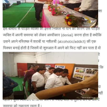
मानसिक निर्भरता बढ़ जाती है और वो चाह कर भी अपने नशे को नहीं रोक
सकता है, अचानक नशा रोकने पर कुछ अत्यधिक निर्भरता वाले मामलों में नशा
रोकने से मृत्यु भी हो जाती है।
इस बीमारी से पीड़ित व्यक्ति का इससे निकल ना पाने का कारण उस पीड़ित
व्यक्ति में अपनी समस्या को लेकर अस्वीकार (denial) करना होता है क्योंकि
उसने अपने मस्तिष्क में शराबी या नशैलची (alcoholic/addict) की एक
पिक्चर बनाई होती है जिसमें वो शुरुआत में अपने को फिट नहीं कर पाता है वो
हमेशा अपने से ज्यादा नशा करने वालों से अपने नशे कि तुलना कर के अपनी
समस्या को छोटा कर के देखता रहता है, जब तक वो उस स्तर तक ना पहुंच
जाए वो मानता ही नहीं है कि उसको नशे से समस्या है। शुरू में वो बोलता है कि
में फलाने के जैसे रोज तो नही पीता, फिर जब वो रोज पीने लगता है तो वो
किसी अन्य को दिखाकर कहता है कि मैं ढिकाने की तरह सुबह से तो नहीं
पीता, और जब वो खुद सबेरे से पीने लगता है तो फिर किसी और उससे ज्यादा
वाले से तुलना करने लगता है जैसे कि मैं शराब की दुकान के बाहर पड़ा तो नही
रहता। कुल मिलाकर वो किसी अपने से ज्यादा वाले से तुलना कर के अपनी
समस्या को नकारता रहता है।