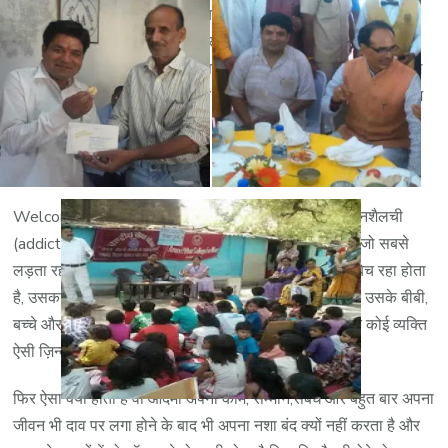
सकारात्मक परिणाम प्राप्त हुए है। यह आकार में मध्य प्रदेश और छत्तीसगढ़
का दूसरा सबसे बड़ा नशा मुक्ति केंद्र है और परिणाम में प्रथम हैं। यहाँ
मानिचिकित्सक, चिकित्सक, मनोविज्ञानी, परामर्शदाता, सुरक्षाकर्मी और नर्सिंग
स्टाफ की भोपाल की सबसे बड़ी और कुशल टीम है। यहाँ एक आधुनिक जिम
की सुविधा भी उपलब्ध है।
समस्या
Welcome to Shuddi Nasha Mukti Kendra. शराबी या नशैलची
(addict) शब्द सुनते ही एक ऐसे आदमी का चेहरा सामने आता है जो सबसे
लड़ता रहता है, बिना बात गालियां बकता रहता है, घर का समान बेच रहा होता
है, उसका व्यापार बंद हो चुका होता है या नौकरी जा चुकी होती है, उसके बीबी,
बच्चे और वो खुद दयनीय स्थिति में होता है। क्या हमे लगता है कि कोई व्यक्ति
ऐसी ज़िन्दगी चाहता होगा ? इसका जवाब हम सभी न में ही देंगे।
फिर ऐसा क्यों होता है वो आदमी अपना काम, सम्मान,संबंध और बहुत बार अपना
जीवन भी दाव पर लगा होने के बाद भी अपना नशा बंद क्यों नहीं करता है और