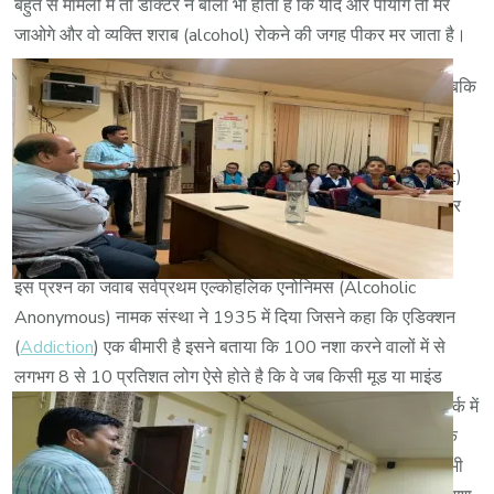
बहुत से मामलों में तो डॉक्टर ने बोला भी होता है कि यदि और पीयोगे तो मर
जाओगे और वो व्यक्ति शराब (alcohol) रोकने की जगह पीकर मर जाता है।
भारत में लगभग हर वर्ष लगभग 5 लाख लोग शराब के कारण मर जाते है, जबकि
उनमें से अधिकतर को डॉक्टरों द्वारा पहले ही बताया चुका होता है कि और
पियोगे तो मर जाओगे, ऐसा क्यों है ? इसका जवाब हम लोगों के पास नहीं है
क्योंकि अधिकतर लोगों की सोच होती है कि एक शराबी या एडिक्ट(addict)
नशामुक्ति चाहता ही नहीं है और दूसरों को परेशान करने के लिए जानबूझकर
पीता है या वो मरने के लिए उतावला है, लेकिन ऐसा नहीं है।
इस प्रश्न का जवाब सर्वप्रथम एल्कोहलिक एनोनिमस (Alcoholic
Anonymous) नामक संस्था ने 1935 में दिया जिसने कहा कि एडिक्शन
(
Addiction
) एक बीमारी है इसने बताया कि 100 नशा करने वालों में से
लगभग 8 से 10 प्रतिशत लोग ऐसे होते है कि वे जब किसी मूड या माइंड
बदलने(अल्टर) करने वाले पदार्थ जैसे शराब, गांजा, अफीम या स्मैक के संपर्क में
आते है या कहे की उसको उपयोग करना शुरू करते है तो उनके शरीर में एक
एलर्जी होती है एलर्जी मतलब एक असामान्य प्रतिक्रिया, जो सामान्यतः सभी