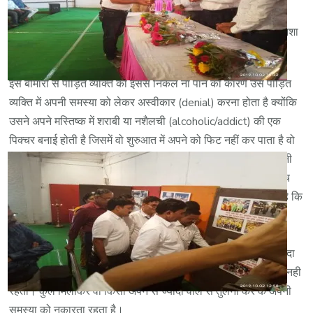
मानसिक निर्भरता बढ़ जाती है और वो चाह कर भी अपने नशे को नहीं रोक
सकता है, अचानक नशा रोकने पर कुछ अत्यधिक निर्भरता वाले मामलों में नशा
रोकने से मृत्यु भी हो जाती है।
इस बीमारी से पीड़ित व्यक्ति का इससे निकल ना पाने का कारण उस पीड़ित
व्यक्ति में अपनी समस्या को लेकर अस्वीकार (denial) करना होता है क्योंकि
उसने अपने मस्तिष्क में शराबी या नशैलची (alcoholic/addict) की एक
पिक्चर बनाई होती है जिसमें वो शुरुआत में अपने को फिट नहीं कर पाता है वो
हमेशा अपने से ज्यादा नशा करने वालों से अपने नशे कि तुलना कर के अपनी
समस्या को छोटा कर के देखता रहता है, जब तक वो उस स्तर तक ना पहुंच
जाए वो मानता ही नहीं है कि उसको नशे से समस्या है। शुरू में वो बोलता है कि
में फलाने के जैसे रोज तो नही पीता, फिर जब वो रोज पीने लगता है तो वो
किसी अन्य को दिखाकर कहता है कि मैं ढिकाने की तरह सुबह से तो नहीं
पीता, और जब वो खुद सबेरे से पीने लगता है तो फिर किसी और उससे ज्यादा
वाले से तुलना करने लगता है जैसे कि मैं शराब की दुकान के बाहर पड़ा तो नही
रहता। कुल मिलाकर वो किसी अपने से ज्यादा वाले से तुलना कर के अपनी
समस्या को नकारता रहता है।