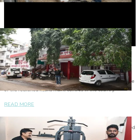
Powered by our expertise and competence,
“
Shuddhi Nasha Mukti Kendra Bilaspur
” has become one
of the reckoned nasha mukti centres in the country.
READ MORE
Treating a drug addict is a difficult task right from the
beginning. Most of the times, the addicts are not interested
to go through a rehabilitation program because of the