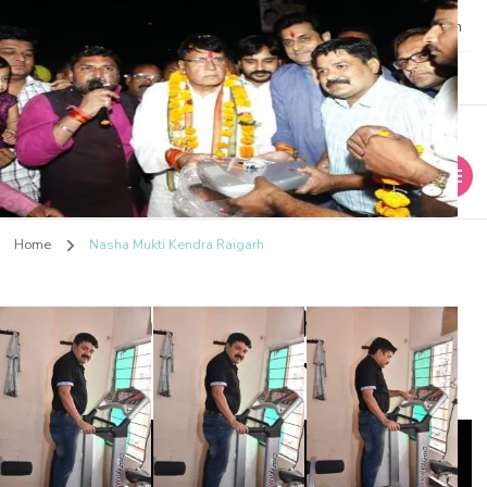
9981665001
shuddhinashamuktikendra@gmail.com
Shuddhi Nasha
Nasha Mukti Evam Punarvas Kendra
Home
Nasha Mukti Kendra Raigarh
Mukti Kendra
Nasha Mukti Kendra
Raigarh