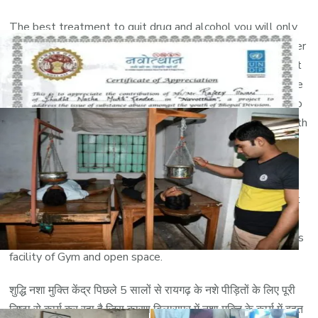
The best treatment to quit drug and alcohol you will only
get here in our deaddiction center. Our Rehabilitation center
is one of the best rehab in all over MP. A lot of people get
benefited by Shuddhi deaddiction center in Bilaspur and we
are very happy to share with you the news that the idea to
make the society addiction free was successful by your faith
you have on us. Deaddiction center near Raigarh and
deaddiction center in Raigarh was a great boon in Bilaspur.
After deaddiction center in Bilaspur we are moving to all
over India. Top Nasha mukti kendra near Raigarh, with best
facility, Best Nasha Mukti center in Bilaspur. Nasha Mukti
center Bilaspur provides best treatment. We also provides
facility of Gym and open space.
शुद्धि नशा मुक्ति केंद्र पिछले 5 सालों से रायगढ़ के नशे पीड़ितों के लिए पूरी
निष्ठा से कार्य कर रहा है जिस कारण बिलासपुर में नशा मुक्ति के कार्य में बहुत