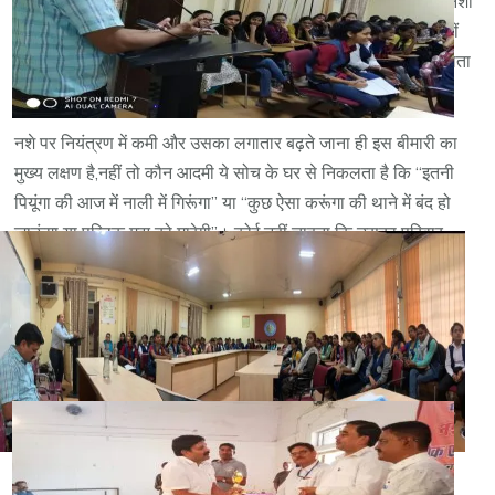
को नहीं होती है जिसके कारण उनका शरीर और-और (more & more) नशा
मांगने लगता है ,वो चाह कर भी अपने आप को ज्यादा नशा करने से रोक नहीं
पाते हैं और ना पूरी तरह से छोड़ पाते है और उनका नशा लगातार बढ़ता जाता
है ।
नशे पर नियंत्रण में कमी और उसका लगातार बढ़ते जाना ही इस बीमारी का
मुख्य लक्षण है,नहीं तो कौन आदमी ये सोच के घर से निकलता है कि “इतनी
पियूंगा की आज में नाली में गिरूंगा” या “कुछ ऐसा करूंगा की थाने में बंद हो
जाऊंगा या पब्लिक मुझ को मारेगी”। कोई नहीं चाहता कि उसका परिवार
बिखर जाए, नौकरी, व्यापार और जान चली जाए।
किसी व्यक्ति का जो इस बीमारी से पीडित है नशे पर नियंत्रण ना कर पाना
उसका चुनाव नहीं बल्कि उसकी मजबूरी होता है क्योंकि ये एक बढ़ती हुई
बीमारी है जो कि धीरे-धीरे बढ़ती है और व्यक्ति का नशा भी धीरे-धीरे बढ़ता
जाता है, (उन व्यक्तियों का नशा नहीं बढ़ता है जिनको ये बीमारी नहीं होती है)
एक समय ऐसा आता है कि व्यक्ति 24 घंटे नशे में रहने लगता है।
लगातार अधिक मात्रा में नशा लेने के कारण नशे पर उसकी शारीरिक और