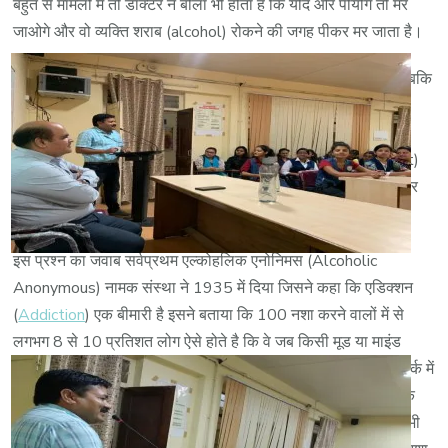
बहुत से मामलों में तो डॉक्टर ने बोला भी होता है कि यदि और पीयोगे तो मर
जाओगे और वो व्यक्ति शराब (alcohol) रोकने की जगह पीकर मर जाता है।
भारत में लगभग हर वर्ष लगभग 5 लाख लोग शराब के कारण मर जाते है, जबकि
उनमें से अधिकतर को डॉक्टरों द्वारा पहले ही बताया चुका होता है कि और
पियोगे तो मर जाओगे, ऐसा क्यों है ? इसका जवाब हम लोगों के पास नहीं है
क्योंकि अधिकतर लोगों की सोच होती है कि एक शराबी या एडिक्ट(addict)
नशामुक्ति चाहता ही नहीं है और दूसरों को परेशान करने के लिए जानबूझकर
पीता है या वो मरने के लिए उतावला है, लेकिन ऐसा नहीं है।
इस प्रश्न का जवाब सर्वप्रथम एल्कोहलिक एनोनिमस (Alcoholic
Anonymous) नामक संस्था ने 1935 में दिया जिसने कहा कि एडिक्शन
(
Addiction
) एक बीमारी है इसने बताया कि 100 नशा करने वालों में से
लगभग 8 से 10 प्रतिशत लोग ऐसे होते है कि वे जब किसी मूड या माइंड
बदलने(अल्टर) करने वाले पदार्थ जैसे शराब, गांजा, अफीम या स्मैक के संपर्क में
आते है या कहे की उसको उपयोग करना शुरू करते है तो उनके शरीर में एक
एलर्जी होती है एलर्जी मतलब एक असामान्य प्रतिक्रिया, जो सामान्यतः सभी