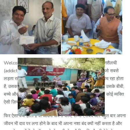
सकारात्मक परिणाम प्राप्त हुए है। यह आकार में मध्य प्रदेश और छत्तीसगढ़
का दूसरा सबसे बड़ा नशा मुक्ति केंद्र है और परिणाम में प्रथम हैं। यहाँ
मानिचिकित्सक, चिकित्सक, मनोविज्ञानी, परामर्शदाता, सुरक्षाकर्मी और नर्सिंग
स्टाफ की भोपाल की सबसे बड़ी और कुशल टीम है। यहाँ एक आधुनिक जिम
की सुविधा भी उपलब्ध है।
समस्या
Welcome to Shuddi Nasha Mukti Kendra. शराबी या नशैलची
(addict) शब्द सुनते ही एक ऐसे आदमी का चेहरा सामने आता है जो सबसे
लड़ता रहता है, बिना बात गालियां बकता रहता है, घर का समान बेच रहा होता
है, उसका व्यापार बंद हो चुका होता है या नौकरी जा चुकी होती है, उसके बीबी,
बच्चे और वो खुद दयनीय स्थिति में होता है। क्या हमे लगता है कि कोई व्यक्ति
ऐसी ज़िन्दगी चाहता होगा ? इसका जवाब हम सभी न में ही देंगे।
फिर ऐसा क्यों होता है वो आदमी अपना काम, सम्मान,संबंध और बहुत बार अपना
जीवन भी दाव पर लगा होने के बाद भी अपना नशा बंद क्यों नहीं करता है और