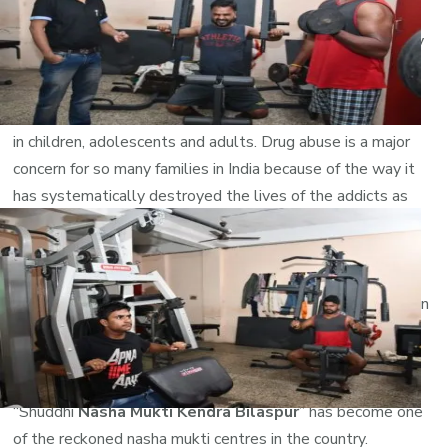
stigma attached to it. An addict is worried about their
reputation in the society if people come to know that they
were in a rehabilitation center.
India is grappling with the increasing menace of drug abuse
in children, adolescents and adults. Drug abuse is a major
concern for so many families in India because of the way it
has systematically destroyed the lives of the addicts as
well as those of their families. Drug abuse often results in
psychological, physical, intellectual and moral decay.The
best treatment to quit drug and alcohol you will only get
here in our deaddiction center in Bilaspur. Our Rehabilitation
center in Bilaspur is one of the best rehab in all over MP.
Nasha Mukti Jabalpur Contact Number 09981665001.
Powered by our expertise and competence,
“Shuddhi
Nasha Mukti Kendra Bilaspur
” has become one
of the reckoned nasha mukti centres in the country.